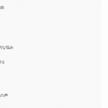
理由
的な悩み
切る
ちの声