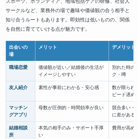
スポーツ、ボランティア、地域包括ケアの研修、社会人
サークルなど、業務外の場で趣味や価値観の合う相手と
知り合うルートもあります。即効性は低いものの、関係
を自然に育てていける点が魅力です。
出会いの
メリット
デメリット
場
職場恋愛
価値観が近い／結婚後の生活が
別れた時の
イメージしやすい
ク・噂
友人紹介
素性が事前にわかる・安心感
数が限られ
ピード遅め
マッチン
母数が圧倒的・時間効率が良い
競合多い・
グアプリ
に差がある
結婚相談
本気の相手のみ・サポート手厚
費用が高め
所
い