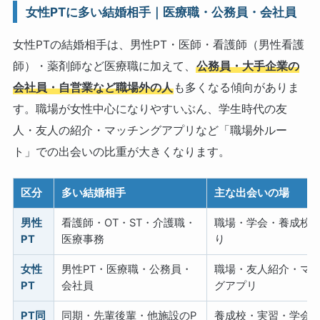
女性PTに多い結婚相手｜医療職・公務員・会社員
女性PTの結婚相手は、男性PT・医師・看護師（男性看護
師）・薬剤師など医療職に加えて、
公務員・大手企業の
会社員・自営業など職場外の人
も多くなる傾向がありま
す。職場が女性中心になりやすいぶん、学生時代の友
人・友人の紹介・マッチングアプリなど「職場外ルー
ト」での出会いの比重が大きくなります。
区分
多い結婚相手
主な出会いの場
男性
看護師・OT・ST・介護職・
職場・学会・養成校
PT
医療事務
り
女性
男性PT・医療職・公務員・
職場・友人紹介・マ
PT
会社員
グアプリ
PT同
同期・先輩後輩・他施設のP
養成校・実習・学会・