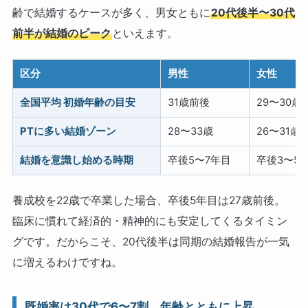
齢で結婚するケースが多く、男女ともに
20代後半〜30代
前半が結婚のピーク
といえます。
区分
男性
女性
全国平均 初婚年齢の目安
31歳前後
29〜30歳
PTに多い結婚ゾーン
28〜33歳
26〜31歳
結婚を意識し始める時期
卒後5〜7年目
卒後3〜5
養成校を22歳で卒業した場合、卒後5年目は27歳前後。
臨床に慣れて経済的・精神的にも安定してくるタイミン
グです。だからこそ、20代後半は同期の結婚報告が一気
に増えるわけですね。
既婚率は30代で6〜7割、年齢とともに上昇