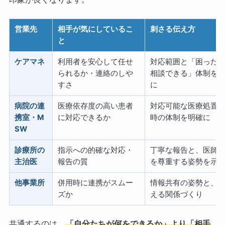
営業先
相手が気にしているこ
刺さる伝え方
と
ケアマネ
利用者を安心して任せ
対応範囲と「困った
られるか・連絡のしや
相談できる」体制を
すさ
に
病院の連
医療依存度の高い患者
対応可能な医療処置
携室・M
に対応できるか
時の体制を明確に
SW
診療所の
指示への的確な対応・
丁寧な報告と、医師
主治医
報告の質
を尊重する姿勢を示
他事業所
併用時に連携がスムー
情報共有の姿勢と、
ズか
える関係づくり
共通するのは、
「自分たちが何をできるか」より「相手