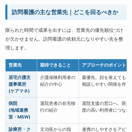
訪問看護の主な営業先｜どこを回るべきか
限られた時間で成果を出すには、営業先の優先順位づけ
が欠かせません。訪問看護の依頼元になりやすい先を整
理します。
営業先
期待できること
アプローチのポイント
居宅介護支
介護保険利用者の
最優先。顔を覚えてもら
援事業所
紹介の中心
相談しやすい関係を作る
(ケアマネ)
病院
退院患者の在宅移
退院支援の窓口へ。医療
(地域連携
行の紹介
度の高い利用者につなが
室・MSW)
診療所・ク
主治医からの指
連携のしやすさをアピー