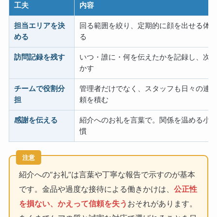
工夫
内容
担当エリアを決
回る範囲を絞り、定期的に顔を出せる体
める
る
訪問記録を残す
いつ・誰に・何を伝えたかを記録し、次
かす
チームで役割分
管理者だけでなく、スタッフも日々の連
担
頼を積む
感謝を伝える
紹介へのお礼を言葉で。関係を温める小
慣
注意
紹介への”お礼”は言葉や丁寧な報告で示すのが基本
です。金品や過度な接待による働きかけは、
公正性
を損ない、かえって信頼を失う
おそれがあります。