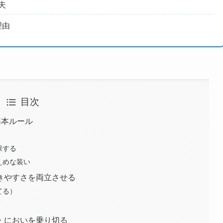
夫
理由
目次
基本ルール
保する
えめな装い
きやすさを両立させる
てる）
・においを乗り切る