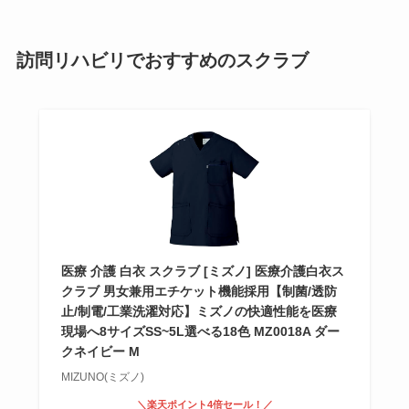
訪問リハビリでおすすめのスクラブ
医療 介護 白衣 スクラブ [ミズノ] 医療介護白衣ス
クラブ 男女兼用エチケット機能採用【制菌/透防
止/制電/工業洗濯対応】ミズノの快適性能を医療
現場へ8サイズSS~5L選べる18色 MZ0018A ダー
クネイビー M
MIZUNO(ミズノ)
＼楽天ポイント4倍セール！／