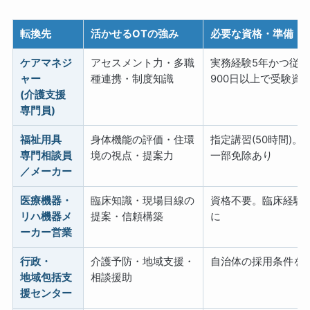
転換先
活かせるOTの強み
必要な資格・準備
ケアマネジ
アセスメント力・多職
実務経験5年かつ従
ャー
種連携・制度知識
900日以上で受験資
(介護支援
専門員)
福祉用具
身体機能の評価・住環
指定講習(50時間)。
専門相談員
境の視点・提案力
一部免除あり
／メーカー
医療機器・
臨床知識・現場目線の
資格不要。臨床経験
リハ機器メ
提案・信頼構築
に
ーカー営業
行政・
介護予防・地域支援・
自治体の採用条件を
地域包括支
相談援助
援センター