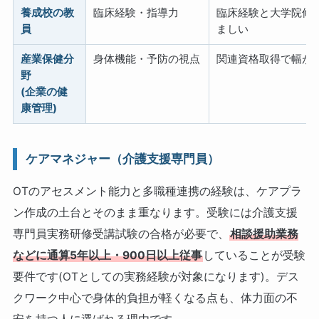
養成校の教
臨床経験・指導力
臨床経験と大学院修
員
ましい
産業保健分
身体機能・予防の視点
関連資格取得で幅が
野
(企業の健
康管理)
ケアマネジャー（介護支援専門員）
OTのアセスメント能力と多職種連携の経験は、ケアプラ
ン作成の土台とそのまま重なります。受験には介護支援
専門員実務研修受講試験の合格が必要で、
相談援助業務
などに通算5年以上・900日以上従事
していることが受験
要件です(OTとしての実務経験が対象になります)。デス
クワーク中心で身体的負担が軽くなる点も、体力面の不