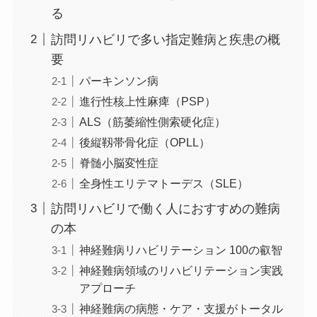
る
訪問リハビリで多い指定難病と疾患の概
要
パーキンソン病
進行性核上性麻痺（PSP）
ALS（筋萎縮性側索硬化症）
後縦靱帯骨化症（OPLL）
脊髄小脳変性症
全身性エリテマトーデス（SLE）
訪問リハビリで働く人におすすめの難病
の本
神経難病リハビリテーション 100の叡智
神経難病領域のリハビリテーション実践
アプローチ
神経難病の病態・ケア・支援がトータル