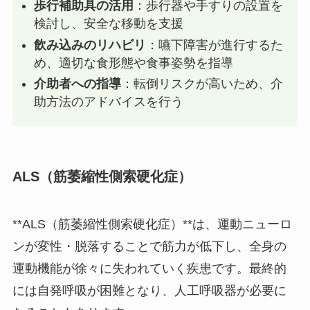
歩行補助具の活用
：歩行器や手すりの設置を
検討し、安全な移動を支援
飲み込みのリハビリ
：嚥下障害が進行するた
め、適切な食形態や食事姿勢を指導
介助者への指導
：転倒リスクが高いため、介
助方法のアドバイスを行う
ALS（筋萎縮性側索硬化症）
**ALS（筋萎縮性側索硬化症）**は、運動ニューロ
ンが変性・脱落することで筋力が低下し、全身の
運動機能が徐々に失われていく疾患です。最終的
には自発呼吸が困難となり、人工呼吸器が必要に