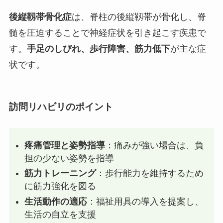
後縦靱帯骨化症
は、脊柱の後縦靱帯が骨化し、脊
髄を圧迫することで神経症状を引き起こす疾患で
す。
手足のしびれ、歩行障害、筋力低下
が主な症
状です。
訪問リハビリのポイント
疼痛管理と姿勢指導
：痛みが強い場合は、負
担の少ない姿勢を指導
筋力トレーニング
：歩行能力を維持するため
に筋力強化を図る
生活動作の適応
：福祉用具の導入を提案し、
生活の自立を支援