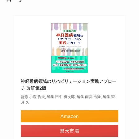
神経難病領域のリハビリテーション実践アプロー
チ 改訂第2版
監修:小森 哲夫, 編集:田中 勇次郎, 編集:南雲 浩隆, 編集:望
月 久
Amazon
楽天市場