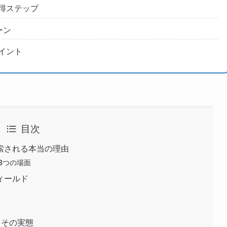
得ステップ
ーン
イント
目次
索される本当の理由
3つの場面
ィールド
とその実態