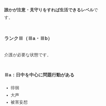
誰かが注意・見守りをすれば生活できるレベル
で
す。
ランクⅢ（Ⅲa・Ⅲb）
介護が必要な状態です。
Ⅲa：日中を中心に問題行動がある
徘徊
大声
被害妄想