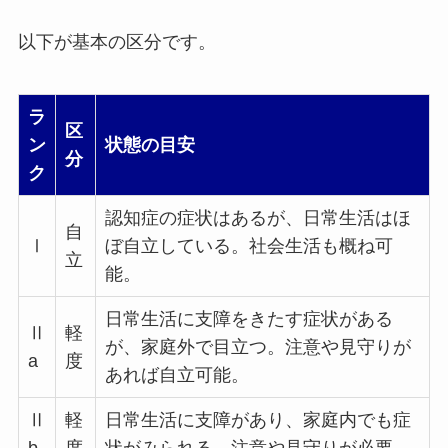
以下が基本の区分です。
ラ
区
ン
状態の目安
分
ク
認知症の症状はあるが、日常生活はほ
自
Ⅰ
ぼ自立している。社会生活も概ね可
立
能。
日常生活に支障をきたす症状がある
Ⅱ
軽
が、家庭外で目立つ。注意や見守りが
a
度
あれば自立可能。
Ⅱ
軽
日常生活に支障があり、家庭内でも症
b
度
状がみられる。注意や見守りが必要。