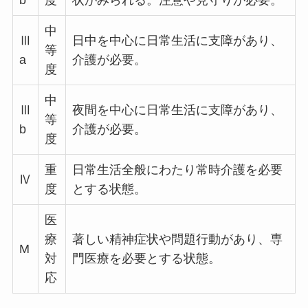
中
Ⅲ
日中を中心に日常生活に支障があり、
等
a
介護が必要。
度
中
Ⅲ
夜間を中心に日常生活に支障があり、
等
b
介護が必要。
度
重
日常生活全般にわたり常時介護を必要
Ⅳ
度
とする状態。
医
療
著しい精神症状や問題行動があり、専
M
対
門医療を必要とする状態。
応