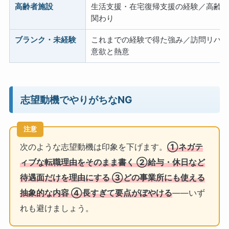
高齢者施設
生活支援・在宅復帰支援の経験／高齢
関わり
ブランク・未経験
これまでの経験で得た強み／訪問リハ
意欲と熱意
志望動機でやりがちなNG
注意
次のような志望動機は印象を下げます。
①ネガテ
ィブな転職理由をそのまま書く ②給与・休日など
待遇面だけを理由にする ③どの事業所にも使える
抽象的な内容 ④長すぎて要点がぼやける
——いず
れも避けましょう。