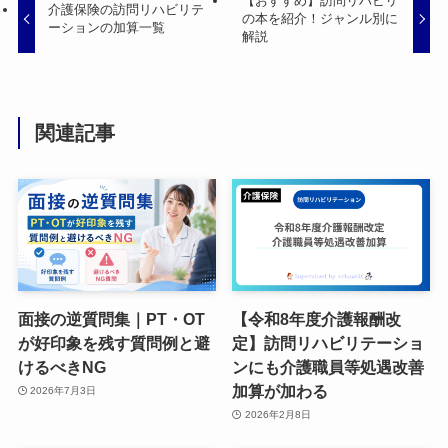
【おすすめ】訪問リハビリ
介護保険の訪問リハビリテ
の本を紹介！ジャンル別に
ーションの加算一覧
解説
関連記事
面接の逆質問集｜PT・OT
【令和8年度介護報酬改
が好印象を残す質問例と避
定】訪問リハビリテーショ
けるべきNG
ンにも介護職員等処遇改善
加算が加わる
2026年7月3日
2026年2月8日