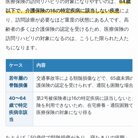
医療保険の訪問リハビリの対象になりやすいのは、
64歳
以下で、介護保険の16の特定疾病に該当しない疾患
によ
り、訪問診療が必要なほど重度の状態にある人です。高
齢者の多くは介護保険の認定を受けるため、医療保険の
訪問リハビリの対象になるのは、こうした限られた人た
ちになります。
ケース
内容
若年層の
交通事故等による頸髄損傷などで、65歳未満の
脊髄損傷
護保険の認定を受けられず、通院も困難な場合
40〜64
第2号被保険者は16の特定疾病に該当しないと介
歳で特定
険を利用できないため、在宅療養・通院困難で
疾病非該
医療保険の対象になり得る
当
たとえば「50歳代で頸髄損傷があり、寝たきりの状態」