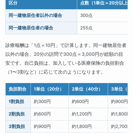
区分
点数（1単位＝20分以上）
同一建物居住者以外の場合
300点
同一建物居住者の場合
255点
診療報酬は「1点＝10円」で計算します。同一建物居住者
以外の場合、20分の訪問で300点＝3,000円が総額の目
安です。自己負担は、加入している医療保険の負担割合
（1〜3割など）に応じて次のようになります。
負担割合
1単位（20分）
2単位（40分）
3単位（6
1割負担
約300円
約600円
約900円
2割負担
約600円
約1,200円
約1,800円
3割負担
約900円
約1,800円
約2,700円