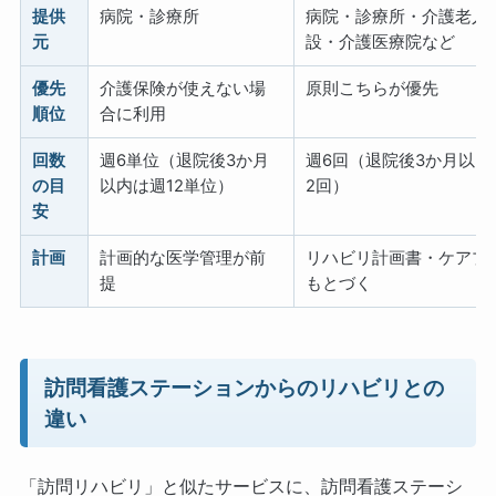
提供
病院・診療所
病院・診療所・介護老人
元
設・介護医療院など
優先
介護保険が使えない場
原則こちらが優先
順位
合に利用
回数
週6単位（退院後3か月
週6回（退院後3か月以内
の目
以内は週12単位）
2回）
安
計画
計画的な医学管理が前
リハビリ計画書・ケアプ
提
もとづく
訪問看護ステーションからのリハビリとの
違い
「訪問リハビリ」と似たサービスに、訪問看護ステーシ