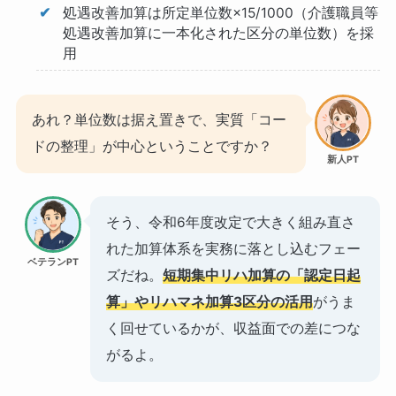
処遇改善加算は所定単位数×15/1000（介護職員等
処遇改善加算に一本化された区分の単位数）を採
用
あれ？単位数は据え置きで、実質「コー
ドの整理」が中心ということですか？
新人PT
そう、令和6年度改定で大きく組み直さ
れた加算体系を実務に落とし込むフェー
ベテランPT
ズだね。
短期集中リハ加算の「認定日起
算」やリハマネ加算3区分の活用
がうま
く回せているかが、収益面での差につな
がるよ。