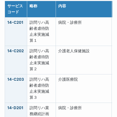
サービス
略称
内容
コード
14-C201
訪問リハ高
病院・診療所
齢者虐待防
止未実施減
算１
14-C202
訪問リハ高
介護老人保健施設
齢者虐待防
止未実施減
算２
14-C203
訪問リハ高
介護医療院
齢者虐待防
止未実施減
算３
14-D201
訪問リハ業
病院・診療所
務継続計画