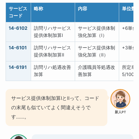
サービス
略称
内容
単位数
コード
14-6102
訪問リハサービス
サービス提供体制
+6単位
提供体制加算Ⅰ
強化加算（Ⅰ）
14-6101
訪問リハサービス
サービス提供体制
+3単位
提供体制加算Ⅱ
強化加算（Ⅱ）
14-6191
訪問リハ処遇改善
介護職員等処遇改
所定単位
加算
善加算
5/100
サービス提供体制加算ⅠとⅡって、コード
の末尾も似ていてよく間違えそうで
新人PT
す……。