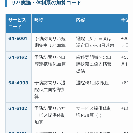
リハ実施・体制系の加算コード
サービス
略称
内容
単位
コード
64-5001
予防訪問リハ短
退院（所）日又は
+20
期集中リハ加算
認定日から3月以内
／日
64-6162
予防訪問リハ口
歯科専門職への口
+50
腔連携強化加算
腔状態に係る情報
月1回
提供
64-4003
予防訪問リハ退
退院時1回を限度
+60
院時共同指導加
算
64-6102
予防訪問リハサ
サービス提供体制
+6単
ービス提供体制
強化加算（Ⅰ）
加算Ⅰ