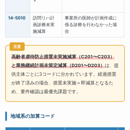
14-5010
訪問リハ計
事業所の医師が計画作成に
画診療未実
係る診療を行わなかった場
施減算
合
注意
高齢者虐待防止措置未実施減算（C201〜C203）
と業務継続計画未策定減算（D201〜D203）
は、提
供主体ごとに3コードに分かれています。経過措置
が終了済みの場合、措置未実施＝即減算となるた
め、要件確認は最優先課題です。
地域系の加算コード