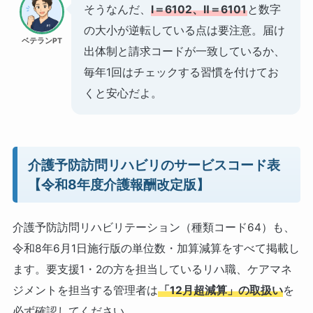
そうなんだ、
Ⅰ＝6102、Ⅱ＝6101
と数字
の大小が逆転している点は要注意。届け
ベテランPT
出体制と請求コードが一致しているか、
毎年1回はチェックする習慣を付けてお
くと安心だよ。
介護予防訪問リハビリのサービスコード表
【令和8年度介護報酬改定版】
介護予防訪問リハビリテーション（種類コード64）も、
令和8年6月1日施行版の単位数・加算減算をすべて掲載し
ます。要支援1・2の方を担当しているリハ職、ケアマネ
ジメントを担当する管理者は
「12月超減算」の取扱い
を
必ず確認してください。