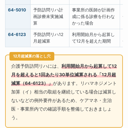
64-5010
予防訪問リハ計
事業所の医師が計画作
−
画診療未実施減
成に係る診療を行わな
位
算
かった場合
64-6123
予防訪問リハ12
利用開始月から起算し
−
月超減算
て12月を超えた期間
位
12月超減算の落とし穴
介護予防訪問リハには、
利用開始月から起算して12
月を超えると1回あたり30単位減算される「12月超
減算（64-6123）」
があります。リハマネジメント
加算（イ）相当の取組を継続している場合は減算し
ないなどの例外要件があるため、ケアマネ・主治
医・事業所内での確認手順を整備しておきましょ
う。