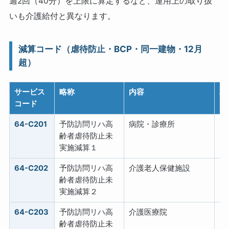
週2回（40分）を上限に算定するなど、運用上の取り扱
いも介護給付と異なります。
減算コード（虐待防止・BCP・同一建物・12月
超）
サービス
略称
内容
単
コード
64-C201
予防訪問リハ高
病院・診療所
−
齢者虐待防止未
／
実施減算１
64-C202
予防訪問リハ高
介護老人保健施設
−
齢者虐待防止未
／
実施減算２
64-C203
予防訪問リハ高
介護医療院
−
齢者虐待防止未
／