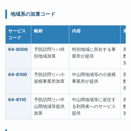
地域系の加算コード
サービス
略称
内容
単
コード
64-8000
予防訪問リハ特
特別地域に所在する事
所
別地域加算
業所が提供
数の
加
64-8100
予防訪問リハ小
中山間地域等の小規模
所
規模事業所加算
事業所が提供
数の
加
64-8110
予防訪問リハ中
中山間地域等に居住す
所
山間地域等提供
る利用者へのサービス
数
加算
提供
加