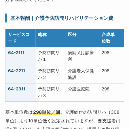
基本報酬｜介護予防訪問リハビリテーション費
サービスコ
略称
区分
合成単
ード
位数
64-2111
予防訪問リ
病院又は診療
298
1
ハ１
所
64-2211
予防訪問リ
介護老人保健
298
1
ハ２
施設
64-2311
予防訪問リ
介護医療院
298
1
ハ３
基本単位数は
298単位／回
。介護給付の訪問リハ（308
単位）より10単位低く設定されていますが、要支援者は