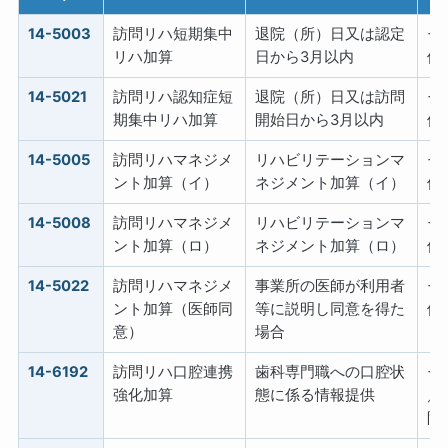
14-5003
訪問リハ短期集中
退院（所）日又は認定
+2
リハ加算
日から3月以内
位
14-5021
訪問リハ認知症短
退院（所）日又は訪問
+2
期集中リハ加算
開始日から3月以内
位
14-5005
訪問リハマネジメ
リハビリテーションマ
+1
ント加算（イ）
ネジメント加算（イ）
位
14-5008
訪問リハマネジメ
リハビリテーションマ
+2
ント加算（ロ）
ネジメント加算（ロ）
位
14-5022
訪問リハマネジメ
事業所の医師が利用者
+2
ント加算（医師同
等に説明し同意を得た
位
意）
場合
14-6192
訪問リハ口腔連携
歯科専門職への口腔状
+
強化加算
態に係る情報提供
／
限