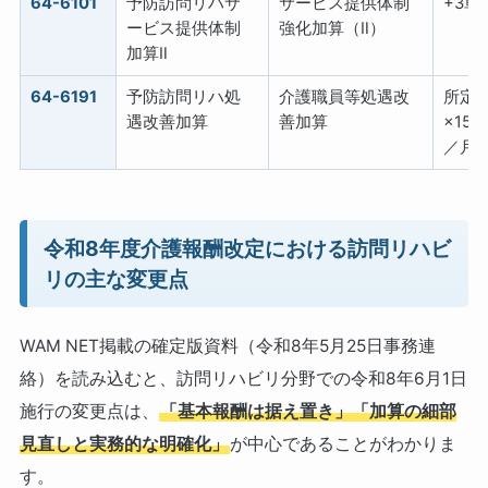
64-6101
予防訪問リハサ
サービス提供体制
+3単
ービス提供体制
強化加算（Ⅱ）
加算Ⅱ
64-6191
予防訪問リハ処
介護職員等処遇改
所定
遇改善加算
善加算
×15/
／月
令和8年度介護報酬改定における訪問リハビ
リの主な変更点
WAM NET掲載の確定版資料（令和8年5月25日事務連
絡）を読み込むと、訪問リハビリ分野での令和8年6月1日
施行の変更点は、
「基本報酬は据え置き」「加算の細部
見直しと実務的な明確化」
が中心であることがわかりま
す。