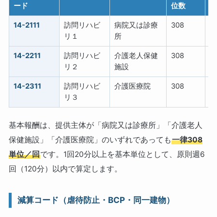
ード
位数
14-2111
訪問リハビ
病院又は診療
308
1
リ１
所
14-2211
訪問リハビ
介護老人保健
308
1
リ２
施設
14-2311
訪問リハビ
介護医療院
308
1
リ３
基本報酬は、提供主体が「病院又は診療所」「介護老人
保健施設」「介護医療院」のいずれであっても
一律308
単位／回
です。1回20分以上を基本単位として、原則週6
回（120分）以内で算定します。
減算コード（虐待防止・BCP・同一建物）