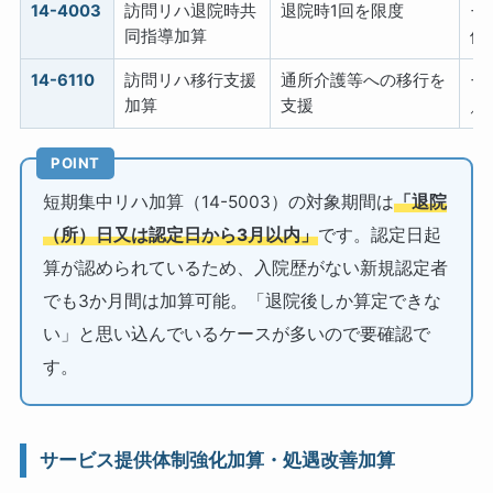
14-4003
訪問リハ退院時共
退院時1回を限度
+
同指導加算
位
14-6110
訪問リハ移行支援
通所介護等への移行を
+
加算
支援
／
POINT
短期集中リハ加算（14-5003）の対象期間は
「退院
（所）日又は認定日から3月以内」
です。認定日起
算が認められているため、入院歴がない新規認定者
でも3か月間は加算可能。「退院後しか算定できな
い」と思い込んでいるケースが多いので要確認で
す。
サービス提供体制強化加算・処遇改善加算