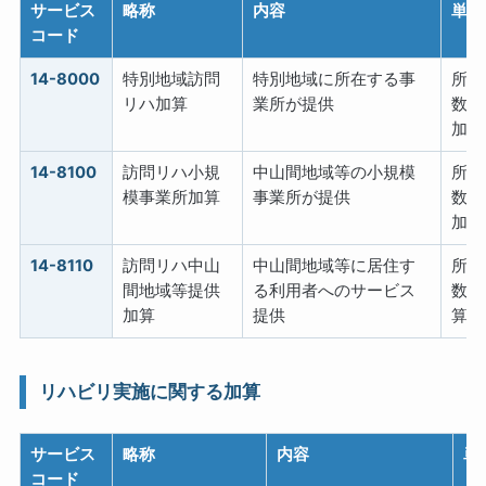
サービス
略称
内容
単位
コード
14-8000
特別地域訪問
特別地域に所在する事
所定
リハ加算
業所が提供
数の
加算
14-8100
訪問リハ小規
中山間地域等の小規模
所定
模事業所加算
事業所が提供
数の
加算
14-8110
訪問リハ中山
中山間地域等に居住す
所定
間地域等提供
る利用者へのサービス
数の
加算
提供
算
リハビリ実施に関する加算
サービス
略称
内容
単
コード