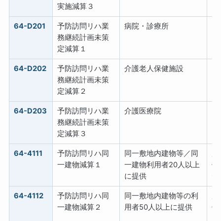
実施減算３
64-D201
予防訪問リハ業
病院・診療所
−
務継続計画未策
／
定減算１
64-D202
予防訪問リハ業
介護老人保健施設
−
務継続計画未策
／
定減算２
64-D203
予防訪問リハ業
介護医療院
−
務継続計画未策
／
定減算３
64-4111
予防訪問リハ同
同一敷地内建物等／同
所
一建物減算１
一建物利用者20人以上
位
に提供
0
64-4112
予防訪問リハ同
同一敷地内建物等の利
所
一建物減算２
用者50人以上に提供
位
5