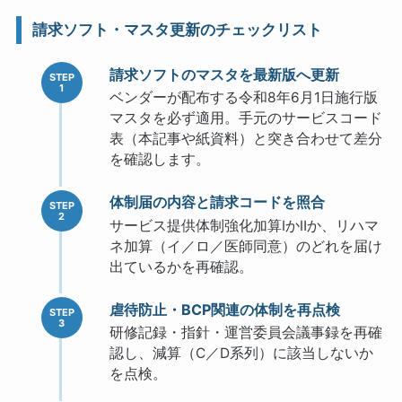
請求ソフト・マスタ更新のチェックリスト
請求ソフトのマスタを最新版へ更新
ベンダーが配布する令和8年6月1日施行版
マスタを必ず適用。手元のサービスコード
表（本記事や紙資料）と突き合わせて差分
を確認します。
体制届の内容と請求コードを照合
サービス提供体制強化加算ⅠかⅡか、リハマ
ネ加算（イ／ロ／医師同意）のどれを届け
出ているかを再確認。
虐待防止・BCP関連の体制を再点検
研修記録・指針・運営委員会議事録を再確
認し、減算（C／D系列）に該当しないか
を点検。