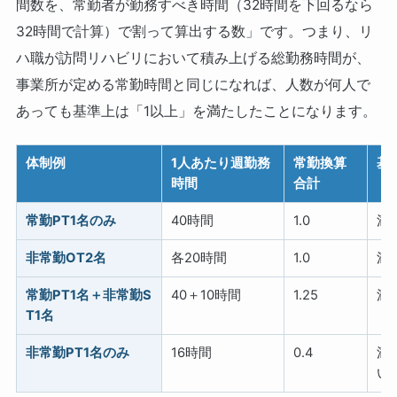
間数を、常勤者が勤務すべき時間（32時間を下回るなら
32時間で計算）で割って算出する数」です。つまり、リ
ハ職が訪問リハビリにおいて積み上げる総勤務時間が、
事業所が定める常勤時間と同じになれば、人数が何人で
あっても基準上は「1以上」を満たしたことになります。
体制例
1人あたり週勤務
常勤換算
基
時間
合計
常勤PT1名のみ
40時間
1.0
満
非常勤OT2名
各20時間
1.0
満
常勤PT1名＋非常勤S
40＋10時間
1.25
満
T1名
非常勤PT1名のみ
16時間
0.4
満
い