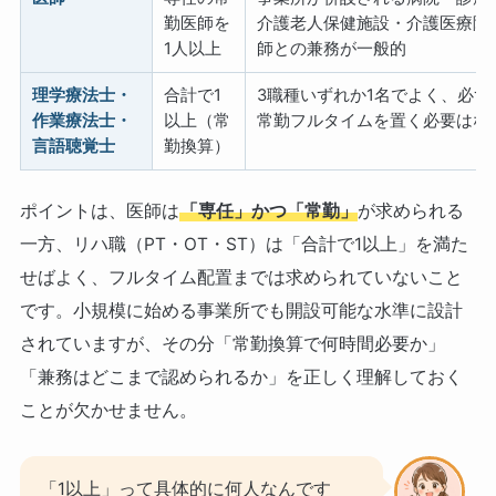
勤医師を
介護老人保健施設・介護医療院
1人以上
師との兼務が一般的
理学療法士・
合計で1
3職種いずれか1名でよく、必ず
作業療法士・
以上（常
常勤フルタイムを置く必要はな
言語聴覚士
勤換算）
ポイントは、医師は
「専任」かつ「常勤」
が求められる
一方、リハ職（PT・OT・ST）は「合計で1以上」を満た
せばよく、フルタイム配置までは求められていないこと
です。小規模に始める事業所でも開設可能な水準に設計
されていますが、その分「常勤換算で何時間必要か」
「兼務はどこまで認められるか」を正しく理解しておく
ことが欠かせません。
「1以上」って具体的に何人なんです