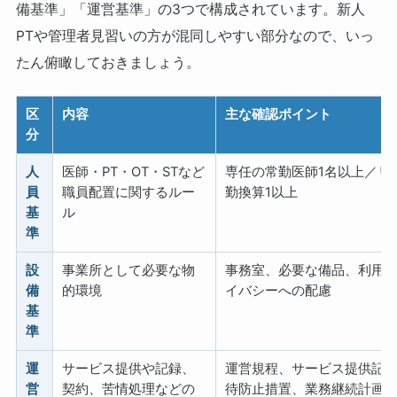
備基準」「運営基準」の3つで構成されています。新人
PTや管理者見習いの方が混同しやすい部分なので、いっ
たん俯瞰しておきましょう。
区
内容
主な確認ポイント
分
人
医師・PT・OT・STなど
専任の常勤医師1名以上／リ
員
職員配置に関するルー
勤換算1以上
基
ル
準
設
事業所として必要な物
事務室、必要な備品、利用
備
的環境
イバシーへの配慮
基
準
運
サービス提供や記録、
運営規程、サービス提供記
営
契約、苦情処理などの
待防止措置、業務継続計画（