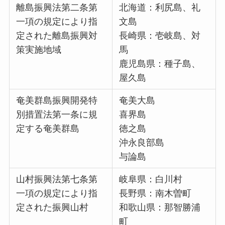
離島振興法第二条第
北海道：利尻島、礼
一項の規定により指
文島
定された離島振興対
長崎県：壱岐島、対
策実施地域
馬
鹿児島県：種子島、
屋久島
奄美群島振興開発特
奄美大島
別措置法第一条に規
喜界島
定する奄美群島
徳之島
沖永良部島
与論島
山村振興法第七条第
岐阜県：白川村
一項の規定により指
長野県：南木曽町
定された振興山村
和歌山県：那智勝浦
町