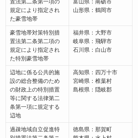
置法第二条第一項の
富山県：南砺市
規定により指定され
山形県：鶴岡市
た豪雪地帯
豪雪地帯対策特別措
福井県：大野市
置法第二条第二項の
岐阜県：飛騨市
規定により指定され
石川県：白山市
た特別豪雪地帯
辺地に係る公共的施
高知県：四万十市
設の総合整備のため
宮崎県：椎葉村
の財政上の特別措置
島根県：隠岐郡
等に関する法律第二
条第一項に規定する
辺地
過疎地域自立促進特
徳島県：那賀町