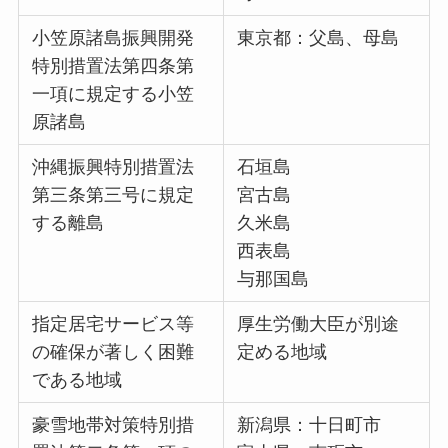
小笠原諸島振興開発
東京都：父島、母島
特別措置法第四条第
一項に規定する小笠
原諸島
沖縄振興特別措置法
石垣島
第三条第三号に規定
宮古島
する離島
久米島
西表島
与那国島
指定居宅サービス等
厚生労働大臣が別途
の確保が著しく困難
定める地域
である地域
豪雪地帯対策特別措
新潟県：十日町市