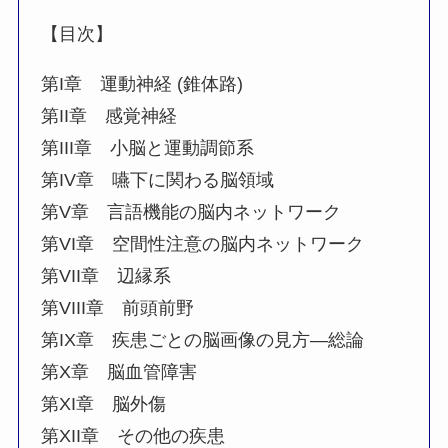
【目次】
第I章 運動神経 (錐体路)
第II章 感覚神経
第III章 小脳と運動調節系
第IV章 嚥下に関わる脳領域
第V章 言語機能の脳内ネットワーク
第VI章 空間性注意の脳内ネットワーク
第VII章 辺縁系
第VIII章 前頭前野
第IX章 疾患ごとの脳画像の見方―総論
第X章 脳血管障害
第XI章 脳外傷
第XII章 その他の疾患