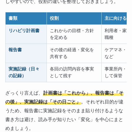
しやすいので、役割の違いを整理しておきましょう。
書類
役割
主に向ける相
リハビリ計画書
これからの目標・方針
利用者・家族
を定める
職種
報告書
その後の経過・変化を
ケアマネ・主
共有する
など
実施記録（日々
各回の訪問内容を事実
事業所内・記
の記録）
として残す
して保管
ざっくり言えば、
計画書は「これから」、報告書は「そ
の後」、実施記録は「その日ごと」
。それぞれ目的が違
うため、報告書に実施記録をそのまま貼り付けるような
書き方は避け、読み手が知りたい「変化」を中心にまと
めましょう。