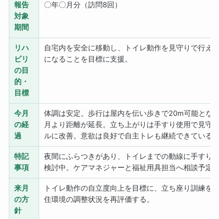
報告
〇年〇月分（訪問8回）
対象
期間
リハ
自宅内を安全に移動し、トイレ動作を見守りで行え
ビリ
になることを目標に支援。
の目
的・
目標
今月
体調は安定。歩行は屋内を伝い歩きで20m可能とな
の経
月より距離が延長。立ち上がりは手すり使用で見守
過
ルに改善。意欲は良好で自主トレも継続できている
特記
夜間にふらつきがあり、トイレまでの動線に手すり
事項
検討中。ケアマネジャーと福祉用具担当へ相談予定
来月
トイレ動作の自立度向上を目標に、立ち座り訓練を
の方
住環境の調整状況を再評価する。
針