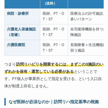
（抜粋）
病院・診療所
医師、PT・O
医療法上の許可施設。
T・ST
多いパターン
介護老人保健施設
医師、PT・O
在宅復帰機能を持つ介
（老健）
T・ST
険施設
介護医療院
医師、PT・O
長期療養＋生活機能維
T・ST
担う施設
つまり
訪問リハビリを開業するには、まずこの3施設のい
ずれかを保有・運営している必要がある
ということで
す。PT個人が事業所として指定を受ける、という入口自
体が制度上存在しません。
なぜ医師が必須なのか｜訪問リハ指定基準の根拠